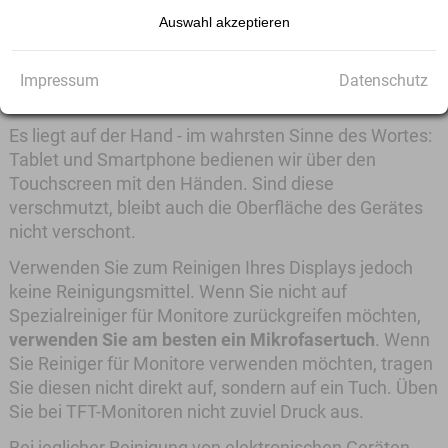
aufwändig ist, führen Sie diese Schritte nur aus, wenn
Auswahl akzeptieren
Ihnen Flüssigkeit in die Tastatur gelaufen ist.
Impressum
Datenschutz
Tablet, Smartphone und Monitore
Es liegt auf der Hand - im wahrsten Sinne des Wortes:
Tablet und Smartphone bedienen wir über den
Touchscreen mit den Händen. Sind diese
verschmutzt, bleibt auch die Oberfläche des Gerätes
nicht verschont.
Verwenden Sie zum Reinigen Ihres Displays jedoch
keine Reinigungsmittel. Wenn Sie nicht auf
Spezialreiniger für Monitore zurückgreifen möchten,
verwenden Sie am besten ein Mikrofasertuch
. Wenn
Sie Reiniger für Monitore verwenden möchten, tragen
Sie diesen nicht direkt auf, sondern auf ein Tuch. Üben
Sie bei TFT-Monitoren nicht zuviel Druck aus.