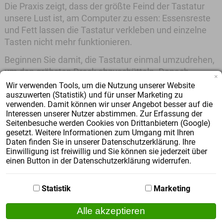
Die Praxis zeigt, dass der größte Feind der Tastatur
unsere Lust ist, am Computer zu essen: Essensreste
und Fett lassen die Tastatur verkleben und einzelne
Tasten nicht mehr funktionieren.
Beginnen Sie damit, die Tastatur einmal umzudrehen,
um den gröbsten Dreck abzuschütteln. Danach
×
können Sie ebenfalls mit einem
Föhn auf Kaltstufe
Wir verwenden Tools, um die Nutzung unserer Website
auszuwerten (Statistik) und für unser Marketing zu
den Staub entfernen, bevor Sie mit einem leicht
verwenden. Damit können wir unser Angebot besser auf die
angefeuchteten Tuch die Flächen reinigen.
Interessen unserer Nutzer abstimmen. Zur Erfassung der
Verwenden Sie für die Zwischenräume - wie Sie es
Seitenbesuche werden Cookies von Drittanbietern (Google)
von Ihren Zähnen kennen - Interdentalbürsten.
gesetzt. Weitere Informationen zum Umgang mit Ihren
Daten finden Sie in unserer Datenschutzerklärung. Ihre
Zum gründlichen Reinigen der Tastatur können Sie
Einwilligung ist freiwillig und Sie können sie jederzeit über
zusätzlich die einzelnen Tasten lösen. Damit kommen
einen Button in der Datenschutzerklärung widerrufen.
Sie an alle Seiten gut heran und können auch unter
den Tasten die Flächen reinigen. Dafür empfiehlt sich
Statistik
Marketing
die Verwendung eines Wattestäbchens. Seien Sie
beim Lösen der Tasten bitte besonders vorsichtig, da
Alle akzeptieren
die Halterung leicht brechen kann. Da dies eher