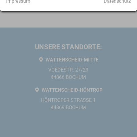
Impressum
Datenschutz
UNSERE STANDORTE:
WATTENSCHEID-MITTE
VOEDESTR. 27/29
44866 BOCHUM
WATTENSCHEID-HÖNTROP
HÖNTROPER STRASSE 1
44869 BOCHUM