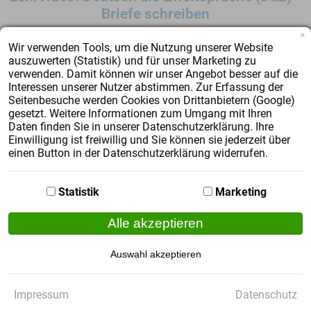
Briefe schreiben
×
Wir verwenden Tools, um die Nutzung unserer Website
auszuwerten (Statistik) und für unser Marketing zu
verwenden. Damit können wir unser Angebot besser auf die
Interessen unserer Nutzer abstimmen. Zur Erfassung der
Einsatz von Robotern im Sprachunterricht
Seitenbesuche werden Cookies von Drittanbietern (Google)
gesetzt. Weitere Informationen zum Umgang mit Ihren
Daten finden Sie in unserer Datenschutzerklärung. Ihre
Einwilligung ist freiwillig und Sie können sie jederzeit über
Die Universität Bielefeld arbeitet seit 2016 an einem
einen Button in der Datenschutzerklärung widerrufen.
Forschungsprojekt, bei dem ein Roboter
Sprachunterricht durchführen soll. Das von der
Statistik
Marketing
Europäischen Union geförderte Projekt soll vor allem
herausfinden, ob der Einsatz des Sprachroboters den
Alle akzeptieren
Deutschunterricht für Kinder aus eingewanderten
Familien unterstützen kann.
Auswahl akzeptieren
Impressum
Datenschutz