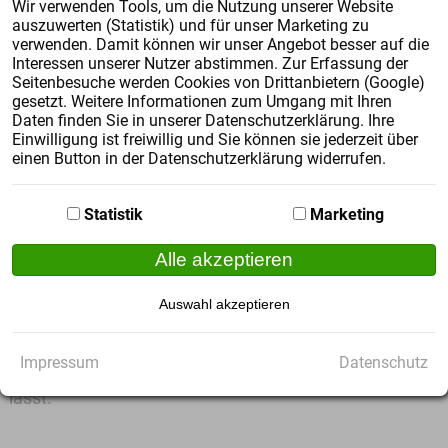
Wir verwenden Tools, um die Nutzung unserer Website
auszuwerten (Statistik) und für unser Marketing zu
verwenden. Damit können wir unser Angebot besser auf die
Interessen unserer Nutzer abstimmen. Zur Erfassung der
Seitenbesuche werden Cookies von Drittanbietern (Google)
Rechtschreibung 2.0
gesetzt. Weitere Informationen zum Umgang mit Ihren
Daten finden Sie in unserer Datenschutzerklärung. Ihre
Einwilligung ist freiwillig und Sie können sie jederzeit über
einen Button in der Datenschutzerklärung widerrufen.
Statistik
Marketing
Alle akzeptieren
Die gute Nachricht: Heute
schreiben Schüler
Auswahl akzeptieren
lebendiger und interessanter
als früher. Die
schlechte:
Rechtscheibfehler haben zugenommen
.
Impressum
Datenschutz
Lesen Sie, woran das liegt und was sich dagegen tun
lässt.