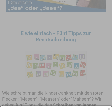
E wie einfach - Fünf Tipps zur
Rechtschreibung
Wie schreibt man die Kinderkrankheit mit den roten
Flecken: "Masern", "Maasern" oder "Mahsern"? Wir
geben fünf Tipps, die das
Schreiben von langen
×
Vokalen erleichtern
.