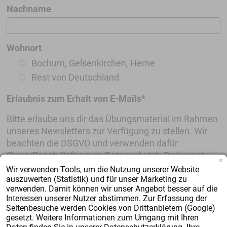
Nachname
Wohnort
Bochum, Gelsenkirchen, Herne
Rest von Deutschland
Erlaubnis zum Erhalt von E-Mails*
Bitte erlaube uns dir das Übungsmaterial im Rahmen
unseres Newsletters zur Verfügung zu stellen. Wir
beachten die DSGVO und verwenden dafür
CleverReach (Infos zum Datenschutz). Du kannst
×
dich dort jederzeit abmelden und wir löschen dann
Wir verwenden Tools, um die Nutzung unserer Website
auszuwerten (Statistik) und für unser Marketing zu
deine Daten.
verwenden. Damit können wir unser Angebot besser auf die
Interessen unserer Nutzer abstimmen. Zur Erfassung der
Zustimmung zum Erhalt von E-Mails
Seitenbesuche werden Cookies von Drittanbietern (Google)
gesetzt. Weitere Informationen zum Umgang mit Ihren