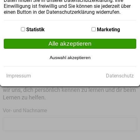
Daten finden Sie in unserer Datenschutzerklärung. Ihre
Einwilligung ist freiwillig und Sie können sie jederzeit über
einen Button in der Datenschutzerklärung widerrufen.
Anmelden
Statistik
Marketing
Alle akzeptieren
3. Schritt:
Auswahl akzeptieren
Kostenfreien Probeunterricht
nutzen
Impressum
Datenschutz
Solltest du noch weitergehende Fragen haben, freuen
wir uns, dich persönlich kennen zu lernen und dir beim
Lernen zu helfen.
Vor- und Nachname