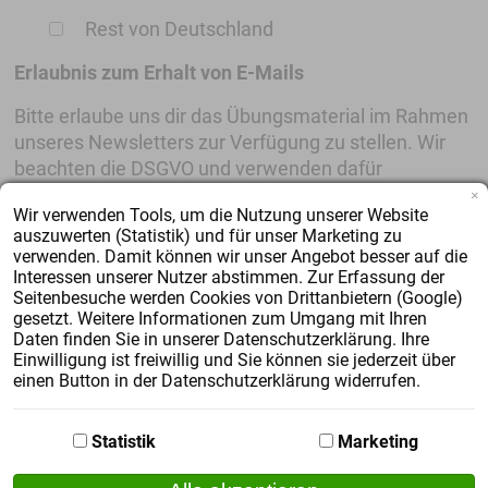
Rest von Deutschland
Erlaubnis zum Erhalt von E-Mails
Bitte erlaube uns dir das Übungsmaterial im Rahmen
unseres Newsletters zur Verfügung zu stellen. Wir
beachten die DSGVO und verwenden dafür
MailChimp (Infos zum Datenschutz). Du kannst dich
×
Wir verwenden Tools, um die Nutzung unserer Website
dort jederzeit abmelden und wir löschen dann deine
auszuwerten (Statistik) und für unser Marketing zu
Daten.
verwenden. Damit können wir unser Angebot besser auf die
Interessen unserer Nutzer abstimmen. Zur Erfassung der
Seitenbesuche werden Cookies von Drittanbietern (Google)
Zustimmung zum Erhalt von E-Mails
gesetzt. Weitere Informationen zum Umgang mit Ihren
Daten finden Sie in unserer Datenschutzerklärung. Ihre
Einwilligung ist freiwillig und Sie können sie jederzeit über
einen Button in der Datenschutzerklärung widerrufen.
3. Schritt:
Statistik
Marketing
Kostenfreien Probeunterricht