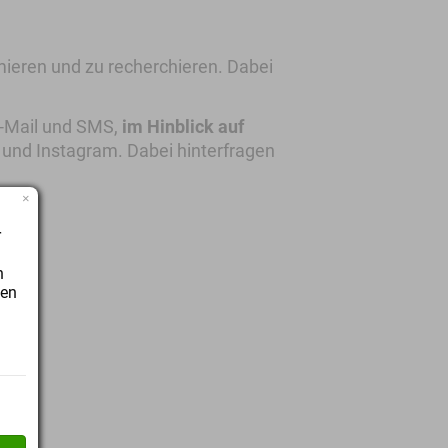
mieren und zu recherchieren. Dabei
E-Mail und SMS,
im Hinblick auf
 und Instagram. Dabei hinterfragen
×
n
r
.
n
ten