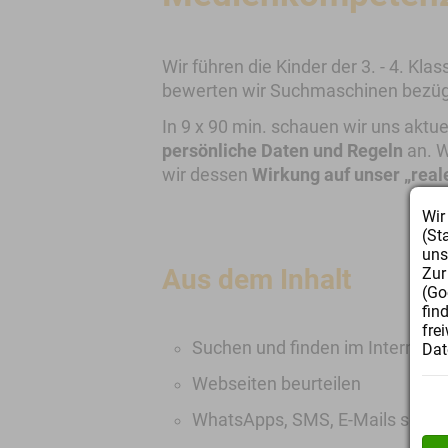
Wir führen die Kinder der 3. - 4. Kla
bewerten wir Suchmaschinen bezügl
In 9 x 90 min. schauen wir uns akt
persönliche Daten und Regeln
an. W
wir dessen
Wirkung auf unser „real
Wir
(St
uns
Aus dem Inhalt
Zur
(Go
fin
fre
Suchen und finden im Internet
Dat
Webseiten beurteilen
WhatsApps, SMS, E-Mails schre