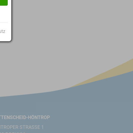
utz
TENSCHEID-HÖNTROP
TROPER STRASSE 1