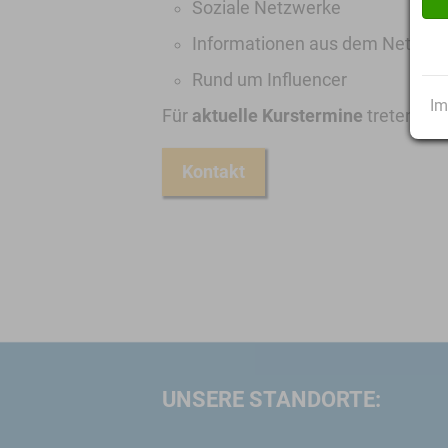
Soziale Netzwerke
Informationen aus dem Netz hin
Rund um Influencer
Im
Für
aktuelle Kurstermine
treten Sie 
Kontakt
UNSERE STANDORTE: