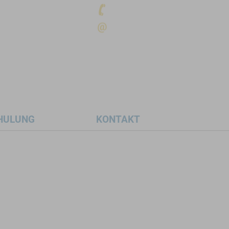
0 23 27 - 9 33 9 33
info@lernstudio-wattenscheid.de
HULUNG
KONTAKT