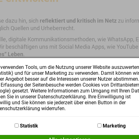
sse dazu hin, sich
reﬂektiert und kritisch im Netz
zu infor
ich Quellen und Urheberrecht.
uelle, digitale Kommunikationsmethoden, wie WhatsApp, 
ir beschäftigen uns mit Social Media Apps, wie YouTube
es“ Leben
.
 verwenden Tools, um die Nutzung unserer Website auszuwerte
atistik) und für unser Marketing zu verwenden. Damit können wi
er Angebot besser auf die Interessen unserer Nutzer abstimmen
 Erfassung der Seitenbesuche werden Cookies von Drittanbieter
ogle) gesetzt. Weitere Informationen zum Umgang mit Ihren Da
den Sie in unserer Datenschutzerklärung. Ihre Einwilligung ist
iwillig und Sie können sie jederzeit über einen Button in der
enschutzerklärung widerrufen.
Statistik
Marketing
iben