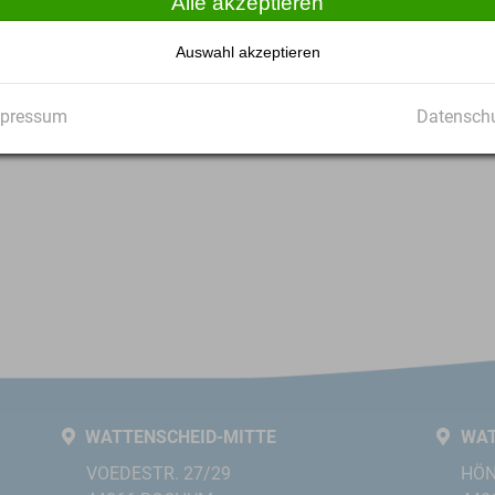
Alle akzeptieren
terfragen
Auswahl akzeptieren
pressum
Datensch
hier mit uns in
WATTENSCHEID-MITTE
WAT
VOEDESTR. 27/29
HÖN